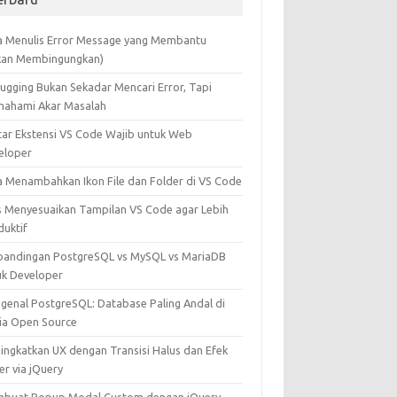
a Menulis Error Message yang Membantu
kan Membingungkan)
ugging Bukan Sekadar Mencari Error, Tapi
ahami Akar Masalah
tar Ekstensi VS Code Wajib untuk Web
eloper
a Menambahkan Ikon File dan Folder di VS Code
s Menyesuaikan Tampilan VS Code agar Lebih
duktif
bandingan PostgreSQL vs MySQL vs MariaDB
uk Developer
genal PostgreSQL: Database Paling Andal di
ia Open Source
ingkatkan UX dengan Transisi Halus dan Efek
er via jQuery