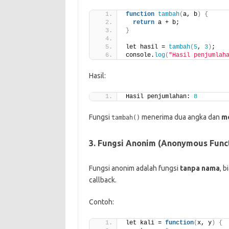
function
tambah
(
a, b
)
{
return
 a + b;
}
let hasil = 
tambah
(
5
, 
3
)
;
console.
log
(
"Hasil penjumlah
Hasil:
Hasil penjumlahan: 
8
Fungsi
menerima dua angka dan
m
tambah()
3. Fungsi Anonim (Anonymous Func
Fungsi anonim adalah fungsi
tanpa nama
, 
callback.
Contoh:
let kali = 
function
(
x, y
)
{