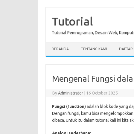
Skip
to
content
Tutorial
Tutorial Pemrograman, Desain Web, Kompute
BERANDA
TENTANG KAMI
DAFTAR I
Mengenal Fungsi dala
By
Administrator
|
16 October 2025
Fungsi (function)
adalah blok kode yang da
Dengan fungsi, kamu bisa mengelompokkan lo
dibaca. Untuk itu dalam tutorial kali ini kita 
Analogi sederhana: