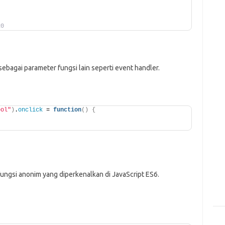
20
 sebagai parameter fungsi lain seperti event handler.
bol"
)
.
onclick
 = 
function
()
{
fungsi anonim yang diperkenalkan di JavaScript ES6.