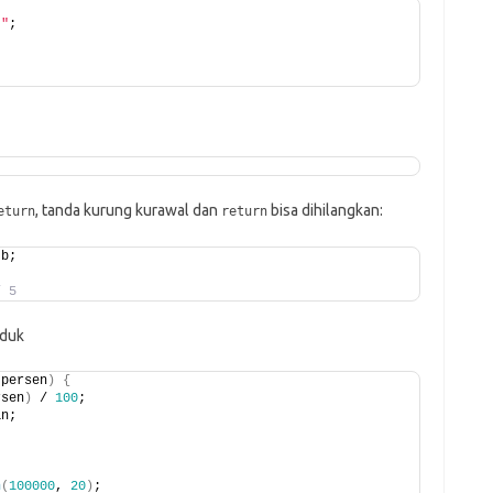
!"
;
, tanda kurung kurawal dan
bisa dihilangkan:
eturn
return
 b;
/ 5
oduk
 persen
)
{
rsen
)
 / 
100
;
an;
n
(
100000
, 
20
)
;