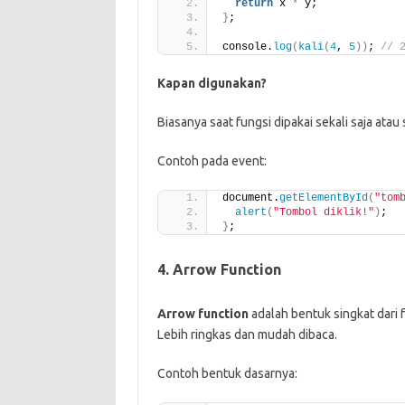
return
 x 
*
 y;
}
;
console.
log
(
kali
(
4
, 
5
))
; 
// 
Kapan digunakan?
Biasanya saat fungsi dipakai sekali saja atau
Contoh pada event:
document.
getElementById
(
"tom
alert
(
"Tombol diklik!"
)
;
}
;
4. Arrow Function
Arrow function
adalah bentuk singkat dari 
Lebih ringkas dan mudah dibaca.
Contoh bentuk dasarnya: