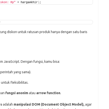
iskon: Rp"
 + hargaAkhir
)
;
0
itung diskon untuk ratusan produk hanya dengan satu baris
m JavaScript. Dengan fungsi, kamu bisa:
perintah yang sama).
n
untuk fleksibilitas.
akan
fungsi anonim
atau
arrow function
.
ya adalah
manipulasi DOM (Document Object Model),
agar