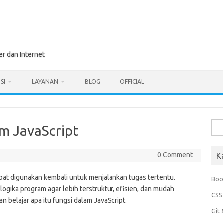
r dan Internet
SI
LAYANAN
BLOG
OFFICIAL
Sea
m JavaScript
for:
0 Comment
K
pat digunakan kembali untuk menjalankan tugas tertentu.
Boo
gika program agar lebih terstruktur, efisien, dan mudah
CSS
akan belajar apa itu fungsi dalam JavaScript.
Git