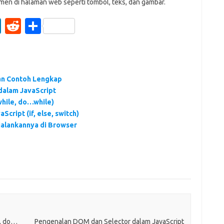
men di halaman web seperti tombol, teks, dan gambar.
Li
R
S
n
e
h
k
d
ar
e
di
e
dan Contoh Lengkap
dI
t
dalam JavaScript
n
while, do…while)
cript (if, else, switch)
jalankannya di Browser
e, do…
Pengenalan DOM dan Selector dalam JavaScript