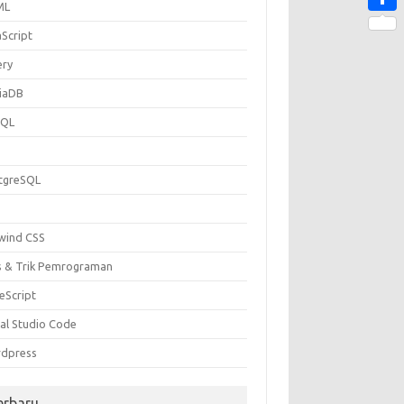
ML
Share
aScript
ery
iaDB
SQL
P
tgreSQL
lwind CSS
s & Trik Pemrograman
eScript
ual Studio Code
dpress
erbaru