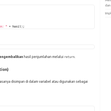
Mem
dan
Imp
an: "
 + hasil
)
;
engembalikan
hasil penjumlahan melalui
.
return
tion)
biasanya disimpan di dalam variabel atau digunakan sebagai