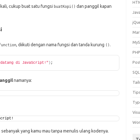
HT
kali, cukup buat satu fungsi
dan panggil kapan
buatKopi()
Jav
jQu
i
Mar
My
, diikuti dengan nama fungsi dan tanda kurung
.
function
()
PH
Pos
 datang di JavaScript!"
)
;
SQL
anggil
namanya:
Tai
Tip
Typ
Vis
Script!
Wor
si sebanyak yang kamu mau tanpa menulis ulang kodenya.
T