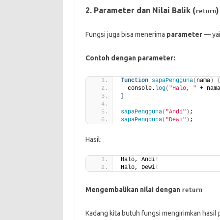
2. Parameter dan Nilai Balik (
)
return
Fungsi juga bisa menerima
parameter
— yait
Contoh dengan parameter:
function
sapaPengguna
(
nama
)
  console.
log
(
"Halo, "
 + nam
}
sapaPengguna
(
"Andi"
)
;
sapaPengguna
(
"Dewi"
)
;
Hasil:
Halo, Andi!
Halo, Dewi!
Mengembalikan nilai dengan
return
Kadang kita butuh fungsi mengirimkan hasil 