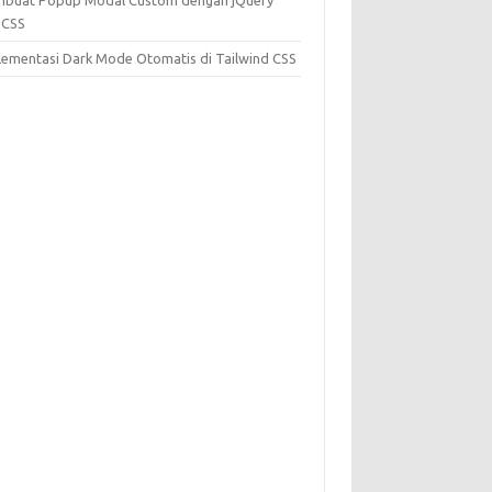
buat Popup Modal Custom dengan jQuery
 CSS
lementasi Dark Mode Otomatis di Tailwind CSS