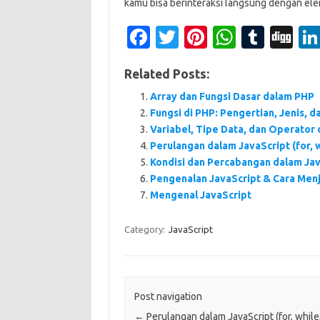
kamu bisa berinteraksi langsung dengan ele
Fa
T
Pi
W
T
Di
c
w
nt
h
u
g
Related Posts:
e
it
er
at
m
g
Array dan Fungsi Dasar dalam PHP
b
te
es
s
bl
Fungsi di PHP: Pengertian, Jenis, 
o
r
t
A
r
Variabel, Tipe Data, dan Operator 
o
p
Perulangan dalam JavaScript (for, 
Kondisi dan Percabangan dalam JavaS
k
p
Pengenalan JavaScript & Cara Men
Mengenal JavaScript
Category:
JavaScript
Post navigation
←
Perulangan dalam JavaScript (for, whil