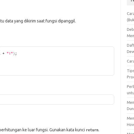
Car
(Bu
u data yang dikirim saat fungsi dipanggil.
Deb
Mem
Daf
{
Dev
a + 
"!"
)
;
Car
Tip
Pro
Per
unt
Men
Dun
Men
Hov
perhitungan ke luar fungsi. Gunakan kata kunci
.
return