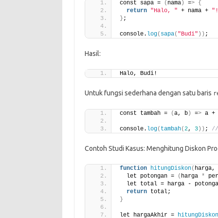
const sapa = 
(
nama
)
 =
>
{
return
"Halo, "
 + nama + 
"
}
;
console.
log
(
sapa
(
"Budi"
))
;
Hasil:
Halo, Budi!
Untuk fungsi sederhana dengan satu baris
r
const tambah = 
(
a, b
)
 =
>
 a +
console.
log
(
tambah
(
2
, 
3
))
; 
/
Contoh Studi Kasus: Menghitung Diskon Pr
function
hitungDiskon
(
harga,
  let potongan = 
(
harga 
*
 pe
  let total = harga - potong
return
 total;
}
let hargaAkhir = 
hitungDisko