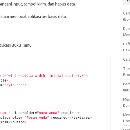
ngani input, tombol kirim, dan hapus data.
Car
alam membuat aplikasi berbasis data.
(Bu
Deb
Mem
Daf
plikasi Buku Tamu.
Dev
Car
Tip
Pro
ent=
"width=device-width, initial-scale=1.0"
>
itle
>
Per
f=
"style.css"
>
unt
Men
>
Dun
"name"
 placeholder=
"Nama Anda"
 required
>
Men
 placeholder=
"Pesan Anda"
 required
><
/textarea
>
Hov
Kirim
<
/button
>