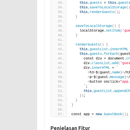
this
.
guests
 = 
this
.
guest
this
.
saveToLocalStorage
(
this
.
renderGuests
()
;
}
saveToLocalStorage
()
{
    localStorage.
setItem
(
'gu
}
renderGuests
()
{
this
.
guestList
.
innerHTML
this
.
guests
.
forEach
(
gues
      const div = document.
c
      div.
classList
.
add
(
'gue
      div.
innerHTML
 = `
<
h3
>
$
{
guest.
name
}<
/h
<
p
>
$
{
guest.
message
}<
<
button onclick=
"app
      `;
this
.
guestList
.
appendC
})
;
}
}
const app = 
new
GuestBook
()
;
Penjelasan Fitur