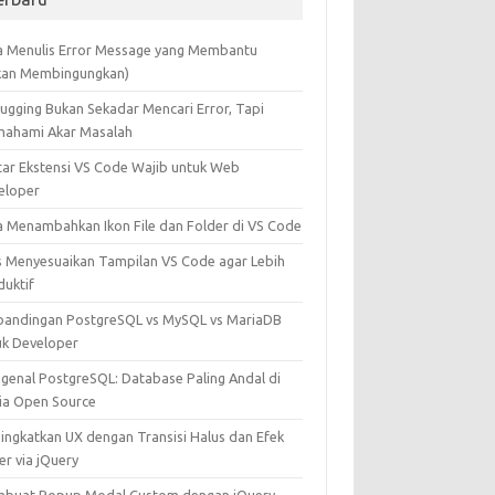
a Menulis Error Message yang Membantu
kan Membingungkan)
ugging Bukan Sekadar Mencari Error, Tapi
ahami Akar Masalah
tar Ekstensi VS Code Wajib untuk Web
eloper
a Menambahkan Ikon File dan Folder di VS Code
s Menyesuaikan Tampilan VS Code agar Lebih
duktif
bandingan PostgreSQL vs MySQL vs MariaDB
uk Developer
genal PostgreSQL: Database Paling Andal di
ia Open Source
ingkatkan UX dengan Transisi Halus dan Efek
er via jQuery