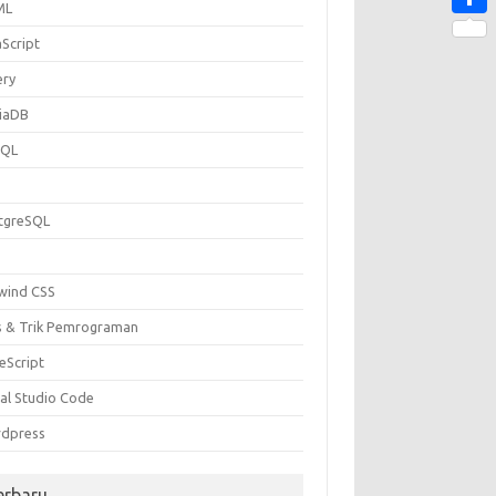
ML
Share
aScript
ery
iaDB
SQL
P
tgreSQL
lwind CSS
s & Trik Pemrograman
eScript
ual Studio Code
dpress
erbaru