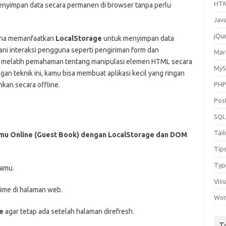
HT
 menyimpan data secara permanen di browser tanpa perlu
Jav
jQu
mana memanfaatkan
LocalStorage
untuk menyimpan data
i interaksi pengguna seperti pengiriman form dan
Mar
uga melatih pemahaman tentang manipulasi elemen HTML secara
My
n teknik ini, kamu bisa membuat aplikasi kecil yang ringan
nkan secara offline.
PH
Pos
SQL
Tai
Tamu Online (Guest Book) dengan LocalStorage dan DOM
Tip
Typ
tamu.
Vis
time di halaman web.
Wor
e
agar tetap ada setelah halaman direfresh.
T