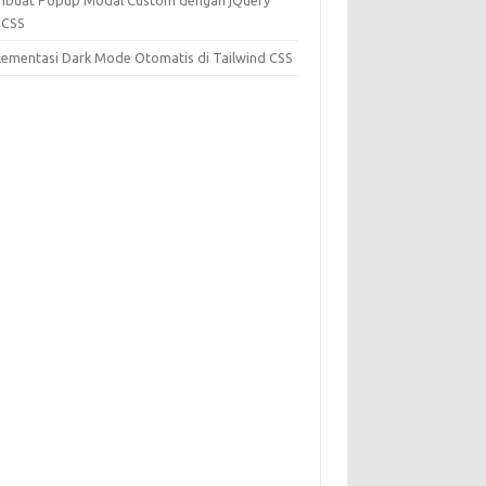
buat Popup Modal Custom dengan jQuery
 CSS
lementasi Dark Mode Otomatis di Tailwind CSS