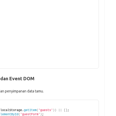
e dan Event DOM
dan penyimpanan data tamu.
(
localStorage.
getItem
(
'guests'
))
||
[]
;
ElementById
(
'guestForm'
)
;