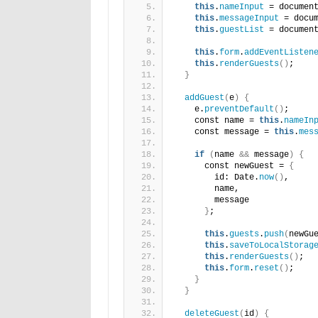
this
.
nameInput
 = documen
this
.
messageInput
 = docu
this
.
guestList
 = documen
this
.
form
.
addEventListen
this
.
renderGuests
()
;
}
addGuest
(
e
)
{
    e.
preventDefault
()
;
    const name = 
this
.
nameIn
    const message = 
this
.
mes
if
(
name 
&&
 message
)
{
      const newGuest = 
{
        id: Date.
now
()
,
        name,
        message
}
;
this
.
guests
.
push
(
newGu
this
.
saveToLocalStorag
this
.
renderGuests
()
;
this
.
form
.
reset
()
;
}
}
deleteGuest
(
id
)
{