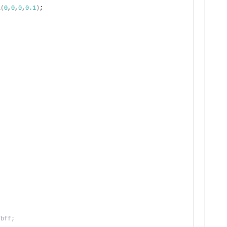
a
(
0
,
0
,
0
,
0.1
)
;
7bff;