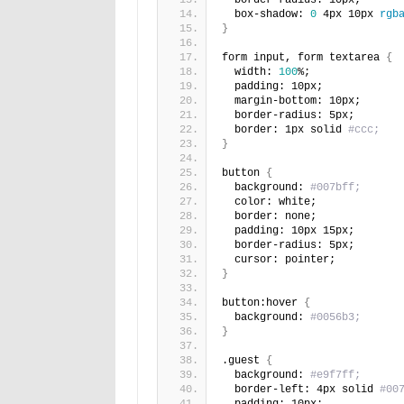
  border-radius: 10px;
  box-shadow: 
0
 4px 10px 
rgb
}
form input, form textarea 
{
  width: 
100
%;
  padding: 10px;
  margin-bottom: 10px;
  border-radius: 5px;
  border: 1px solid 
#ccc;
}
button 
{
  background: 
#007bff;
  color: white;
  border: none;
  padding: 10px 15px;
  border-radius: 5px;
  cursor: pointer;
}
button:hover 
{
  background: 
#0056b3;
}
.guest 
{
  background: 
#e9f7ff;
  border-left: 4px solid 
#00