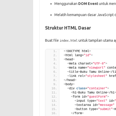
Menggunakan
DOM Event
untuk mena
Melatih kemampuan dasar JavaScript d
Struktur HTML Dasar
Buat file
untuk tampilan utama a
index.html
<
!DOCTYPE html
>
<
html lang=
"id"
>
<
head
>
<
meta charset=
"UTF-8"
>
<
meta name=
"viewport"
 cont
<
title
>
Buku Tamu Online
<
/t
<
link rel=
"stylesheet"
 hre
<
/head
>
<
body
>
<
div 
class
=
"container"
>
<
h1
>
Buku Tamu Online
<
/h1
<
form id=
"guestForm"
>
<
input type=
"text"
 id=
<
textarea id=
"message"
<
button type=
"submit"
>
<
/form
>