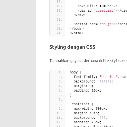
<
h2
>
Daftar Tamu
<
/h2
>
<
div id=
"guestList"
><
/di
<
/div
>
<
script src=
"app.js"
><
/scr
<
/body
>
<
/html
>
Styling dengan CSS
Tambahkan gaya sederhana di file
style.cs
body 
{
  font-family: 
'Poppins'
, sa
  background: 
#f2f2f2;
  margin: 
0
;
  padding: 20px;
}
.container 
{
  max-width: 700px;
  margin: auto;
  background: 
#fff;
  padding: 25px;