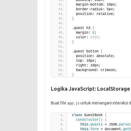
  padding: 10px;
  margin-bottom: 10px;
  border-radius: 5px;
  position: relative;
}
.guest h3 
{
  margin: 
0
;
  color: 
#333;
}
.guest button 
{
  position: absolute;
  top: 10px;
  right: 10px;
  background: crimson;
}
Logika JavaScript: LocalStorag
Buat file
untuk menangani interaksi 
app.js
class
 GuestBook 
{
constructor
()
{
this
.
guests
 = JSON.
parse
this
.
form
 = document.
get