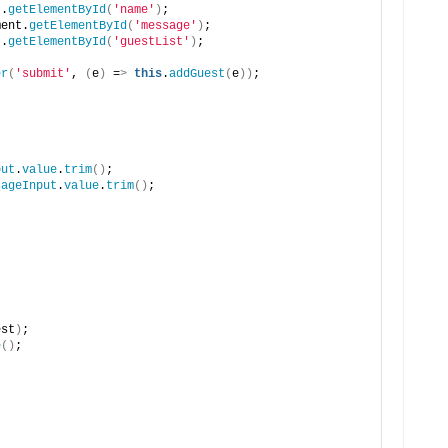
t.
getElementById
(
'name'
)
;
ment.
getElementById
(
'message'
)
;
t.
getElementById
(
'guestList'
)
;
er
(
'submit'
, 
(
e
)
 =
>
this
.
addGuest
(
e
))
;
put
.
value
.
trim
()
;
sageInput
.
value
.
trim
()
;
est
)
;
e
()
;