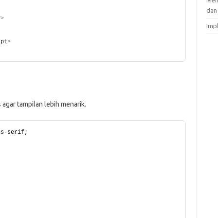
Mem
dan
v
>
Imp
ipt
>
agar tampilan lebih menarik.
s
ns-serif;