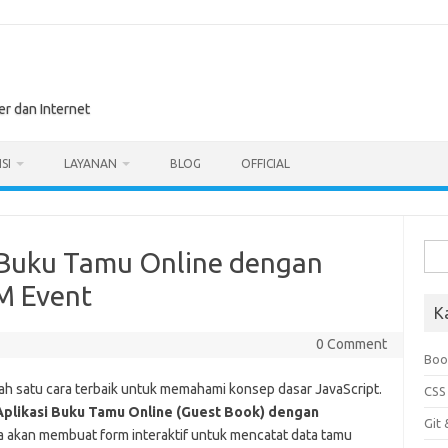
r dan Internet
SI
LAYANAN
BLOG
OFFICIAL
Sea
i Buku Tamu Online dengan
for:
M Event
K
0 Comment
Boo
h satu cara terbaik untuk memahami konsep dasar JavaScript.
CSS
 Aplikasi Buku Tamu Online (Guest Book) dengan
Git
ita akan membuat form interaktif untuk mencatat data tamu