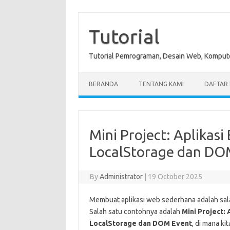
Skip
to
content
Tutorial
Tutorial Pemrograman, Desain Web, Kompute
BERANDA
TENTANG KAMI
DAFTAR I
Mini Project: Aplikas
LocalStorage dan DO
By
Administrator
|
19 October 2025
Membuat aplikasi web sederhana adalah sala
Salah satu contohnya adalah
Mini Project:
LocalStorage dan DOM Event
, di mana k