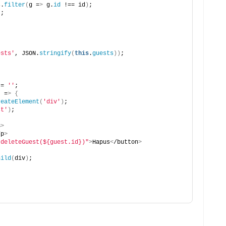
s
.
filter
(
g =
>
 g.
id
 !== id
)
;
)
;
ests'
, JSON.
stringify
(
this
.
guests
))
;
 = 
''
;
t =
>
{
reateElement
(
'div'
)
;
st'
)
;
3
>
/p
>
.deleteGuest(${guest.id})"
>
Hapus
<
/button
>
hild
(
div
)
;