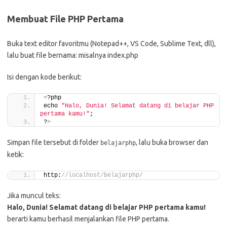
Membuat File PHP Pertama
Buka text editor favoritmu (Notepad++, VS Code, Sublime Text, dll),
lalu buat file bernama: misalnya index.php
Isi dengan kode berikut:
<
?php
echo 
"Halo, Dunia! Selamat datang di belajar PHP 
pertama kamu!"
;
?
>
Simpan file tersebut di folder
, lalu buka browser dan
belajarphp
ketik:
http:
//localhost/belajarphp/
Jika muncul teks:
Halo, Dunia! Selamat datang di belajar PHP pertama kamu!
berarti kamu berhasil menjalankan file PHP pertama.