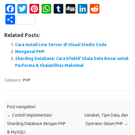
Fa
T
Pi
W
T
Di
Li
R
c
w
nt
h
u
g
n
e
S
e
it
er
at
m
g
k
d
h
Related Posts:
b
te
es
s
bl
e
di
ar
o
r
t
A
r
dI
t
Cara Install Live Server di Visual Studio Code
e
Mengenal PHP
o
p
n
Sharding Database: Cara Efektif Skala Data Besar untuk
k
p
Performa & Skalabilitas Maksimal
Category:
PHP
Post navigation
←
Contoh Implementasi
Variabel, Tipe Data, dan
Sharding Database dengan PHP
Operator dalam PHP
→
& MySQLi