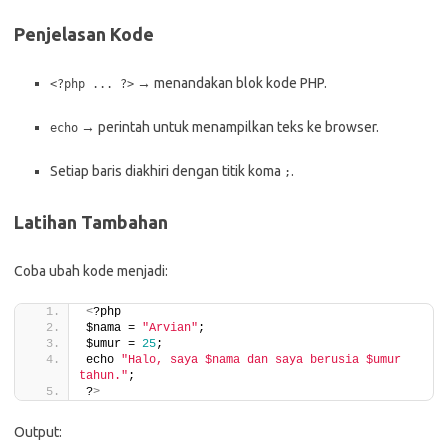
Penjelasan Kode
→ menandakan blok kode PHP.
<?php ... ?>
→ perintah untuk menampilkan teks ke browser.
echo
Setiap baris diakhiri dengan titik koma
.
;
Latihan Tambahan
Coba ubah kode menjadi:
<
?php
$nama = 
"Arvian"
;
$umur = 
25
;
echo 
"Halo, saya $nama dan saya berusia $umur 
tahun."
;
?
>
Output: