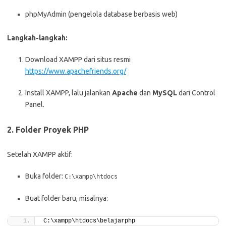
phpMyAdmin (pengelola database berbasis web)
Langkah-langkah:
Download XAMPP dari situs resmi
https://www.apachefriends.org/
Install XAMPP, lalu jalankan
Apache
dan
MySQL
dari Control
Panel.
2. Folder Proyek PHP
Setelah XAMPP aktif:
Buka folder:
C:\xampp\htdocs
Buat folder baru, misalnya:
C:\xampp\htdocs\belajarphp